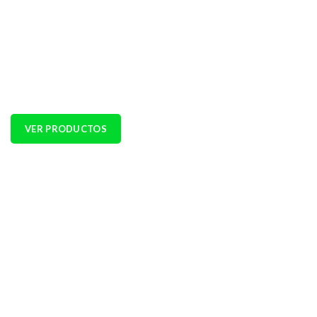
Cámaras termográficas modelo G41
Cámaras termográficas modelo M31
Cámaras termográficas modelo ECO-V
Cámaras termográficas modelo B21LS
VER PRODUCTOS