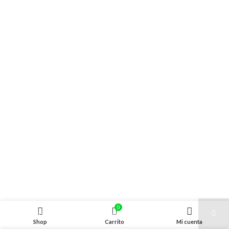
0
Gracias por tu mensaje. Ha sido enviado.
Shop
Carrito
Mi cuenta