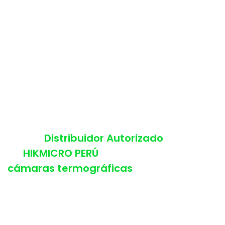
Somos
Distribuidor Autorizado
de
HIKMICRO PERÚ
en
cámaras termográficas
Encuentra estos y más productos:
Cámaras termográficas modelo G61