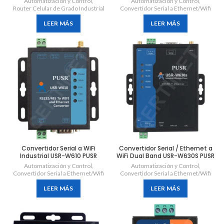
Automatización y Control
,
Automatización y Control
,
Router Celular de Grado Industrial
Convertidor Serial a Ethernet/Wifi
LEER MÁS
LEER MÁS
Convertidor Serial a WiFi
Convertidor Serial / Ethernet a
Industrial USR-W610 PUSR
WiFi Dual Band USR-W630S PUSR
Automatización y Control
,
Automatización y Control
,
Convertidor Serial a Ethernet/Wifi
Convertidor Serial a Ethernet/Wifi
LEER MÁS
LEER MÁS