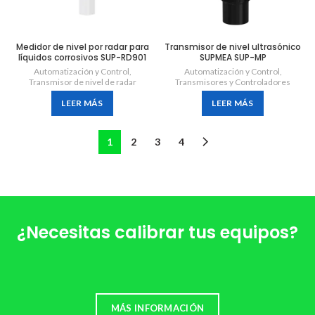
Medidor de nivel por radar para
Transmisor de nivel ultrasónico
líquidos corrosivos SUP-RD901
SUPMEA SUP-MP
Automatización y Control
,
Automatización y Control
,
Transmisor de nivel de radar
Transmisores y Controladores
LEER MÁS
LEER MÁS
1
2
3
4
¿Necesitas calibrar tus equipos?
MÁS INFORMACIÓN