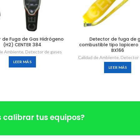
r de Fuga de Gas Hidrógeno
Detector de fuga de 
(H2) CENTER 384
combustible tipo lapicero
BX166
de Ambiente
,
Detector de gases
Calidad de Ambiente
,
Detector
LEER MÁS
LEER MÁS
 calibrar tus equipos?