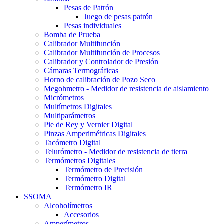
Pesas de Patrón
Juego de pesas patrón
Pesas individuales
Bomba de Prueba
Calibrador Multifunción
Calibrador Multifunción de Procesos
Calibrador y Controlador de Presión
Cámaras Termográficas
Horno de calibración de Pozo Seco
Megohmetro - Medidor de resistencia de aislamiento
Micrómetros
Multímetros Digitales
Multiparámetros
Pie de Rey y Vernier Digital
Pinzas Amperimétricas Digitales
Tacómetro Digital
Telurómetro - Medidor de resistencia de tierra
Termómetros Digitales
Termómetro de Precisión
Termómetro Digital
Termómetro IR
SSOMA
Alcoholímetros
Accesorios
Amperímetros