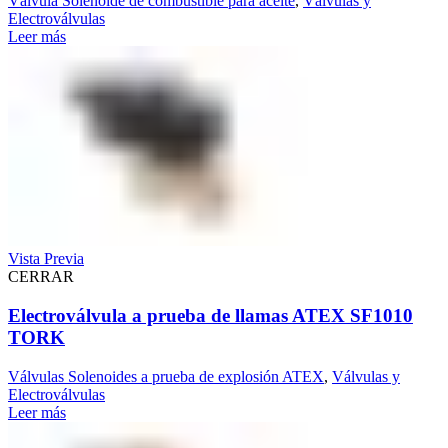
Válvula Solenoide de combustible para aceite
,
Válvulas y
Electroválvulas
Leer más
Vista Previa
CERRAR
Electroválvula a prueba de llamas ATEX SF1010
TORK
Válvulas Solenoides a prueba de explosión ATEX
,
Válvulas y
Electroválvulas
Leer más