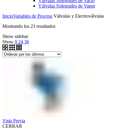
Válvulas Solenoides de Vacío
Válvulas Solenoides de Vapor
Inicio
Variables de Proceso
Válvulas y Electroválvulas
Ordenado
Mostrando los 23 resultados
por
Show sidebar
los
Show
9
24
36
últimos
Vista Previa
CERRAR