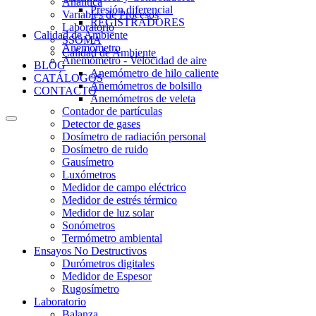
Analítica
Presión diferencial
Variables de Procesos
REGISTRADORES
Laboratorio
Calidad de Ambiente
SSOMA
Anemómetro
Calidad de Ambiente
Anemómetro - Velocidad de aire
BLOG
Anemómetro de hilo caliente
CATÁLOGOS
Anemómetros de bolsillo
CONTACTO
Anemómetros de veleta
Contador de partículas
Detector de gases
Dosímetro de radiación personal
Dosímetro de ruido
Gausímetro
Luxómetros
Medidor de campo eléctrico
Medidor de estrés térmico
Medidor de luz solar
Sonómetros
Termómetro ambiental
Ensayos No Destructivos
Durómetros digitales
Medidor de Espesor
Rugosímetro
Laboratorio
Balanza