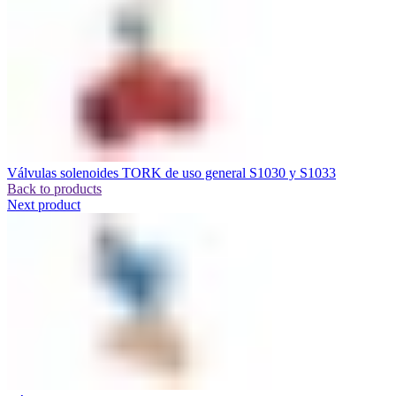
Analítica
Variables de Procesos
Laboratorio
SSOMA
Calidad de Ambiente
BLOG
CATÁLOGOS
CONTACTO
Válvulas solenoides TORK de uso general S1030 y S1033
Back to products
Next product