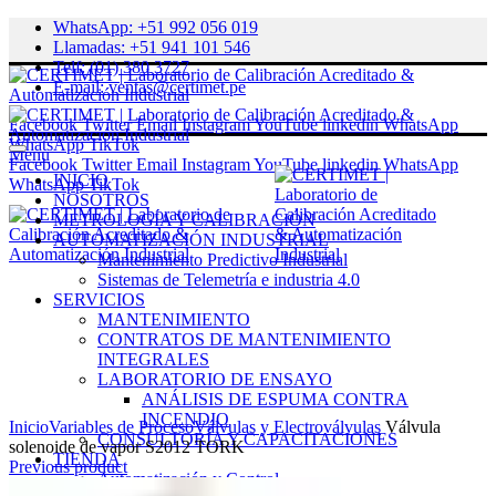
WhatsApp: +51 992 056 019
Llamadas: +51 941 101 546
Telf: (01) 380 3727
E-mail: ventas@certimet.pe
Facebook
Twitter
Email
Instagram
YouTube
linkedin
WhatsApp
WhatsApp
TikTok
Menu
Facebook
Twitter
Email
Instagram
YouTube
linkedin
WhatsApp
INICIO
WhatsApp
TikTok
NOSOTROS
METROLOGÍA Y CALIBRACIÓN
AUTOMATIZACIÓN INDUSTRIAL
Mantenimiento Predictivo Industrial
Sistemas de Telemetría e industria 4.0
SERVICIOS
MANTENIMIENTO
CONTRATOS DE MANTENIMIENTO
INTEGRALES
LABORATORIO DE ENSAYO
ANÁLISIS DE ESPUMA CONTRA
Click to enlarge
INCENDIO
Inicio
Variables de Proceso
Válvulas y Electroválvulas
Válvula
CONSULTORÍA Y CAPACITACIONES
solenoide de vapor S2012 TORK
TIENDA
Previous product
Automatización y Control