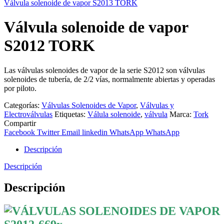
Válvula solenoide de vapor S2013 TORK
Válvula solenoide de vapor
S2012 TORK
Las válvulas solenoides de vapor de la serie S2012 son válvulas
solenoides de tubería, de 2/2 vías, normalmente abiertas y operadas
por piloto.
Categorías:
Válvulas Solenoides de Vapor
,
Válvulas y
Electroválvulas
Etiquetas:
Válula solenoide
,
válvula
Marca:
Tork
Compartir
Facebook
Twitter
Email
linkedin
WhatsApp
WhatsApp
Descripción
Descripción
Descripción