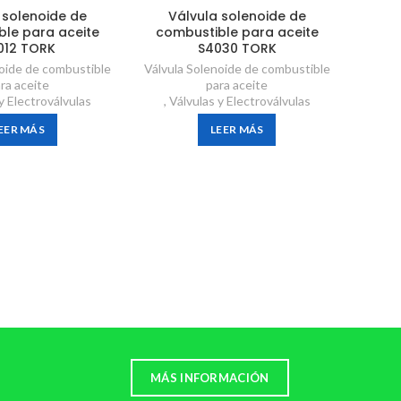
 solenoide de
Válvula solenoide de
ble para aceite
combustible para aceite
012 TORK
S4030 TORK
noide de combustible
Válvula Solenoide de combustible
ra aceite
para aceite
y Electroválvulas
,
Válvulas y Electroválvulas
Válvu
uso 
EER MÁS
LEER MÁS
Vál
,
Vá
MÁS INFORMACIÓN