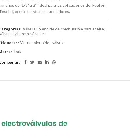
tamaños de 1/8″ a 2″. Ideal para las aplicaciones de: Fuel oil,
dieseloil, aceite hidráulico, quemadores.
Categorías:
Válvula Solenoide de combustible para aceite
,
Válvulas y Electroválvulas
Etiquetas:
Válula solenoide
,
válvula
Marca:
Tork
Compartir
 electroválvulas de