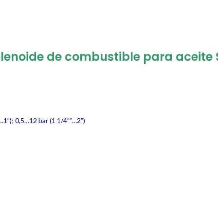
lenoide de combustible para aceite 
1”); 0,5…12 bar (1 1/4””…2”)