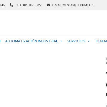
 546
TELF: (01) 380 3727
E-MAIL: VENTAS@CERTIMET.PE
N
AUTOMATIZACIÓN INDUSTRIAL
SERVICIOS
TIEND
I