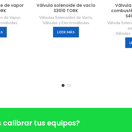
de de vapor
Válvula solenoide de vacío
Válvula
ORK
S3010 TORK
combusti
S4
es de Vapor
,
Válvulas Solenoides de Vacío
,
roválvulas
Válvulas y Electroválvulas
Válvula Sole
pa
ÁS
LEER MÁS
,
Válvulas 
L
 calibrar tus equipos?