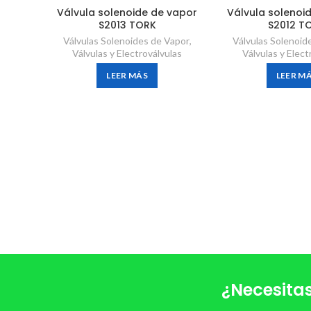
Válvula solenoide de vapor
Válvula solenoi
S2013 TORK
S2012 T
Válvulas Solenoides de Vapor
,
Válvulas Solenoid
Válvulas y Electroválvulas
Válvulas y Elect
LEER MÁS
LEER M
¿Necesitas