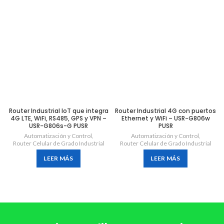
Router Industrial IoT que integra
Router Industrial 4G con puertos
4G LTE, WiFi, RS485, GPS y VPN –
Ethernet y WiFi – USR-G806w
USR-G806s-G PUSR
PUSR
Automatización y Control
,
Automatización y Control
,
Router Celular de Grado Industrial
Router Celular de Grado Industrial
LEER MÁS
LEER MÁS