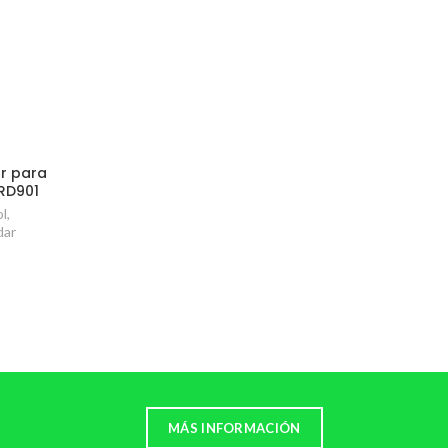
ar para
-RD901
ol
,
dar
MÁS INFORMACIÓN