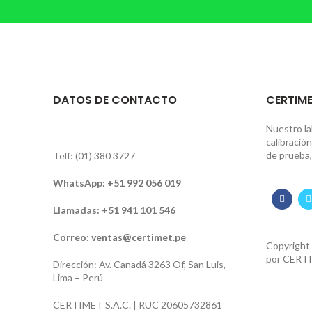
DATOS DE CONTACTO
CERTIME
Nuestro la
calibració
de prueba,
Telf: (01) 380 3727
WhatsApp:
+51 992 056 019
Llamadas: +51 941 101 546
Correo:
ventas@certimet.pe
Copyright
por
CERTI
Dirección: Av. Canadá 3263 Of, San Luis,
Lima – Perú
CERTIMET S.A.C. | RUC 20605732861