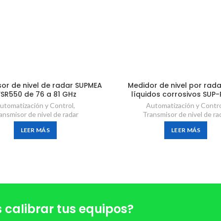
or de nivel de radar SUPMEA
Medidor de nivel por rad
SR550 de 76 a 81 GHz
líquidos corrosivos SUP
utomatización y Control
,
Automatización y Contr
ansmisor de nivel de radar
Transmisor de nivel de ra
LEER MÁS
LEER MÁS
 calibrar tus equipos?