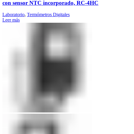
con sensor NTC incorporado, RC-4HC
Laboratorio
,
Termómetros Digitales
Leer más