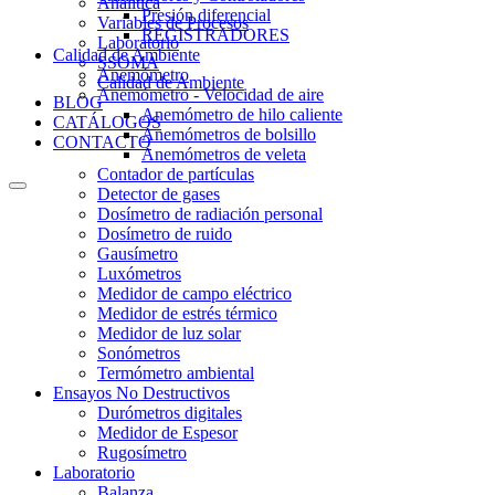
Analítica
Presión diferencial
Variables de Procesos
REGISTRADORES
Laboratorio
Calidad de Ambiente
SSOMA
Anemómetro
Calidad de Ambiente
Anemómetro - Velocidad de aire
BLOG
Anemómetro de hilo caliente
CATÁLOGOS
Anemómetros de bolsillo
CONTACTO
Anemómetros de veleta
Contador de partículas
Detector de gases
Dosímetro de radiación personal
Dosímetro de ruido
Gausímetro
Luxómetros
Medidor de campo eléctrico
Medidor de estrés térmico
Medidor de luz solar
Sonómetros
Termómetro ambiental
Ensayos No Destructivos
Durómetros digitales
Medidor de Espesor
Rugosímetro
Laboratorio
Balanza