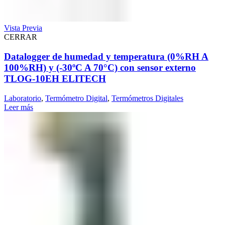
Vista Previa
CERRAR
Datalogger de humedad y temperatura (0%RH A
100%RH) y (-30ºC A 70°C) con sensor externo
TLOG-10EH ELITECH
Laboratorio
,
Termómetro Digital
,
Termómetros Digitales
Leer más