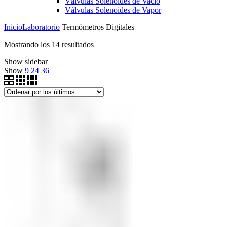
Válvulas Solenoides de Vacío
Válvulas Solenoides de Vapor
Inicio
Laboratorio
Termómetros Digitales
Ordenado
Mostrando los 14 resultados
por
Show sidebar
los
Show
9
24
36
últimos