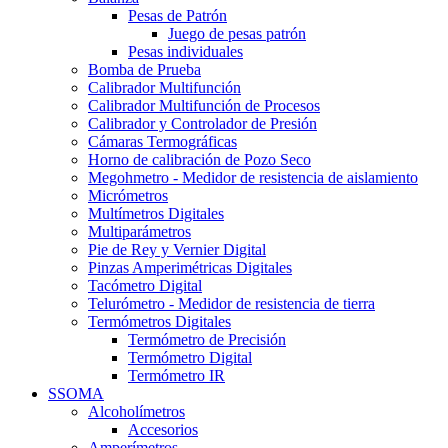
Pesas de Patrón
Juego de pesas patrón
Pesas individuales
Bomba de Prueba
Calibrador Multifunción
Calibrador Multifunción de Procesos
Calibrador y Controlador de Presión
Cámaras Termográficas
Horno de calibración de Pozo Seco
Megohmetro - Medidor de resistencia de aislamiento
Micrómetros
Multímetros Digitales
Multiparámetros
Pie de Rey y Vernier Digital
Pinzas Amperimétricas Digitales
Tacómetro Digital
Telurómetro - Medidor de resistencia de tierra
Termómetros Digitales
Termómetro de Precisión
Termómetro Digital
Termómetro IR
SSOMA
Alcoholímetros
Accesorios
Amperímetros