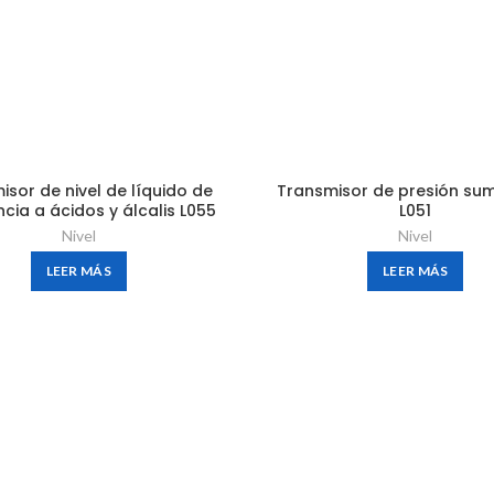
isor de nivel de líquido de
Transmisor de presión sum
ncia a ácidos y álcalis L055
L051
Nivel
Nivel
LEER MÁS
LEER MÁS