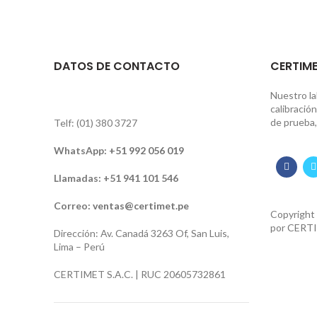
DATOS DE CONTACTO
CERTIME
Nuestro la
calibració
de prueba,
Telf: (01) 380 3727
WhatsApp:
+51 992 056 019
Llamadas: +51 941 101 546
Correo:
ventas@certimet.pe
Copyright
por
CERTI
Dirección: Av. Canadá 3263 Of, San Luis,
Lima – Perú
CERTIMET S.A.C. | RUC 20605732861