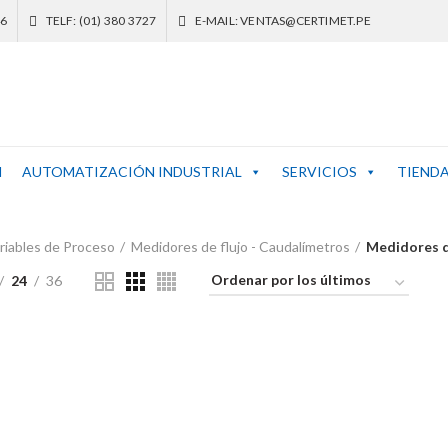
46
TELF: (01) 380 3727
E-MAIL: VENTAS@CERTIMET.PE
N
AUTOMATIZACIÓN INDUSTRIAL
SERVICIOS
TIEND
riables de Proceso
Medidores de flujo - Caudalímetros
Medidores d
24
36