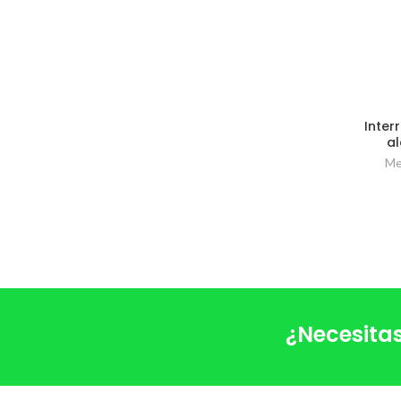
Inter
al
Me
¿Necesitas