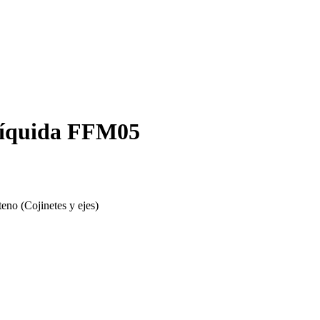
 líquida FFM05
eno (Cojinetes y ejes)