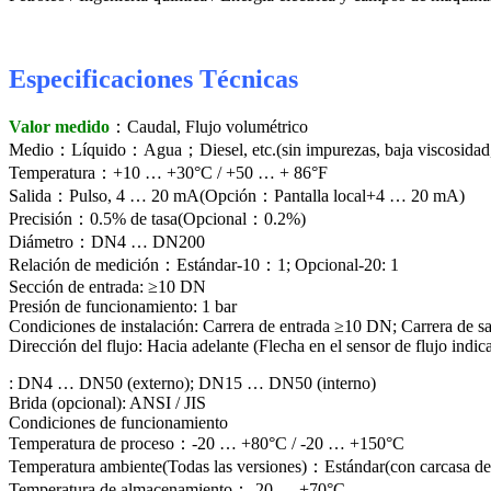
Especificaciones Técnicas
Valor medido
：Caudal, Flujo volumétrico
Medio：Líquido：Agua；Diesel, etc.(sin impurezas, baja viscosidad, 
Temperatura：+10 … +30°C / +50 … + 86°F
Salida：Pulso, 4 … 20 mA(Opción：Pantalla local+4 … 20 mA)
Precisión：0.5% de tasa(Opcional：0.2%)
Diámetro：DN4 … DN200
Relación de medición：Estándar-10：1; Opcional-20: 1
Sección de entrada: ≥10 DN
Presión de funcionamiento: 1 bar
Condiciones de instalación: Carrera de entrada ≥10 DN; Carrera de s
Dirección del flujo: Hacia adelante (Flecha en el sensor de flujo indic
: DN4 … DN50 (externo); DN15 … DN50 (interno)
Brida (opcional): ANSI / JIS
Condiciones de funcionamiento
Temperatura de proceso：-20 … +80°C / -20 … +150°C
Temperatura ambiente(Todas las versiones)：Estándar(con carcasa d
Temperatura de almacenamiento：-20 … +70°C