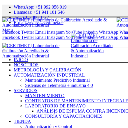
WhatsApp: +51 992 056 019
Llamadas: +51 941 101 546
Telf: (01) 380 3727
E-mail: ventas@certimet.pe
Menu
Facebook
Twitter
Email
Instagram
YouTube
linkedin
WhatsApp
Wha
Facebook
Twitter
Email
Instagram
YouTube
linkedin
WhatsApp
Wha
INICIO
NOSOTROS
METROLOGÍA Y CALIBRACIÓN
AUTOMATIZACIÓN INDUSTRIAL
Mantenimiento Predictivo Industrial
Sistemas de Telemetría e industria 4.0
SERVICIOS
MANTENIMIENTO
CONTRATOS DE MANTENIMIENTO INTEGRALE
LABORATORIO DE ENSAYO
ANÁLISIS DE ESPUMA CONTRA INCENDI
CONSULTORÍA Y CAPACITACIONES
TIENDA
Automatización y Control