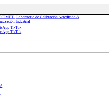
tsApp
TikTok
tsApp
TikTok
S
O