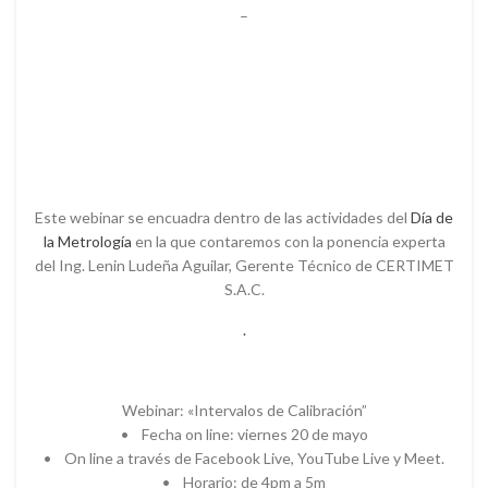
–
Este webinar se encuadra dentro de las actividades del
Día de
la Metrología
en la que contaremos con la ponencia experta
del Ing. Lenin Ludeña Aguilar, Gerente Técnico de CERTIMET
S.A.C.
.
Webinar: «Intervalos de Calibración”
• Fecha on line: viernes 20 de mayo
• On line a través de Facebook Live, YouTube Live y Meet.
• Horario: de 4pm a 5m