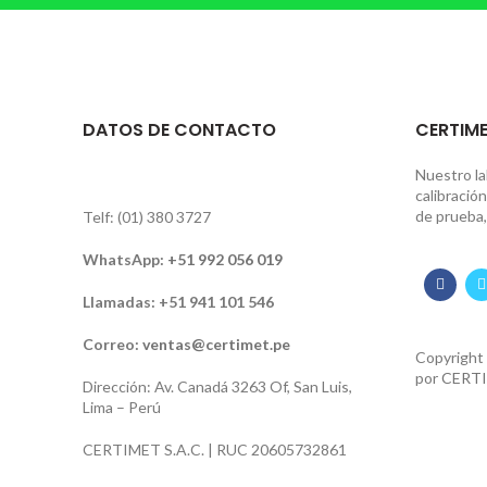
DATOS DE CONTACTO
CERTIME
Nuestro la
calibració
de prueba,
Telf: (01) 380 3727
WhatsApp:
+51 992 056 019
Llamadas: +51 941 101 546
Correo:
ventas@certimet.pe
Copyright
por
CERTI
Dirección: Av. Canadá 3263 Of, San Luis,
Lima – Perú
CERTIMET S.A.C. | RUC 20605732861