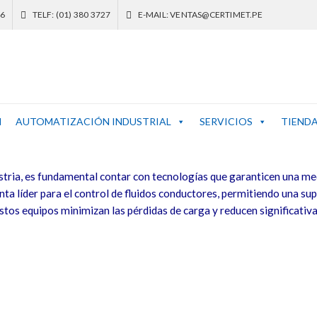
46
TELF: (01) 380 3727
E-MAIL: VENTAS@CERTIMET.PE
N
AUTOMATIZACIÓN INDUSTRIAL
SERVICIOS
TIEND
dustria, es fundamental contar con tecnologías que garanticen una me
a líder para el control de fluidos conductores, permitiendo una su
estos equipos minimizan las pérdidas de carga y reducen significati
o electromagnético
o
permite a las empresas alcanzar niveles superiores de automatizaci