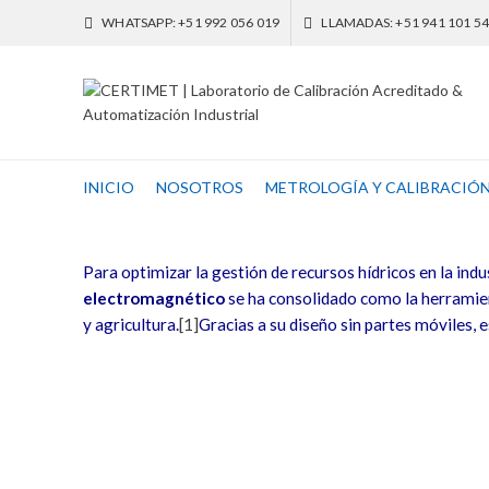
WHATSAPP: +51 992 056 019
LLAMADAS: +51 941 101 5
INICIO
NOSOTROS
METROLOGÍA Y CALIBRACIÓ
Para optimizar la gestión de recursos hídricos en la in
electromagnético
se ha consolidado como la herramient
y agricultura.
[1]
Gracias a su diseño sin partes móviles, 
Optimización con el flujómetr
La implementación de un
flujómetro electromagnétic