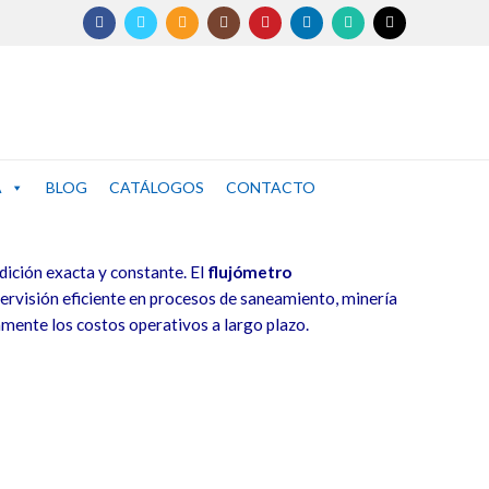
A
BLOG
CATÁLOGOS
CONTACTO
dición exacta y constante. El
flujómetro
pervisión eficiente en procesos de saneamiento, minería
vamente los costos operativos a largo plazo
.
ón y control industrial. Estos dispositivos operan bajo