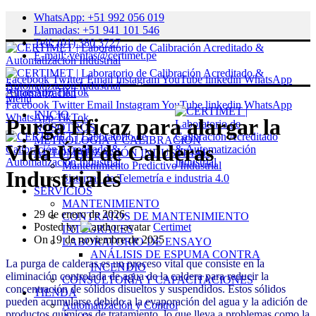
WhatsApp: +51 992 056 019
Llamadas: +51 941 101 546
Telf: (01) 380 3727
E-mail: ventas@certimet.pe
Facebook
Twitter
Email
Instagram
YouTube
linkedin
WhatsApp
WhatsApp
TikTok
Automatización
Menu
Facebook
Twitter
Email
Instagram
YouTube
linkedin
WhatsApp
INICIO
WhatsApp
TikTok
Purga Eficaz para alargar la
NOSOTROS
METROLOGÍA Y CALIBRACIÓN
Vida Útil de Calderas
AUTOMATIZACIÓN INDUSTRIAL
Mantenimiento Predictivo Industrial
Industriales
Sistemas de Telemetría e industria 4.0
SERVICIOS
MANTENIMIENTO
29 de enero de 2026
CONTRATOS DE MANTENIMIENTO
Posted by
Certimet
INTEGRALES
On 19 de noviembre de 2025
LABORATORIO DE ENSAYO
ANÁLISIS DE ESPUMA CONTRA
La purga de calderas es un proceso vital que consiste en la
INCENDIO
eliminación controlada de agua de la caldera para reducir la
CONSULTORÍA Y CAPACITACIONES
concentración de sólidos disueltos y suspendidos. Estos sólidos
TIENDA
pueden acumularse debido a la evaporación del agua y la adición de
Automatización y Control
productos químicos de tratamiento, lo que lleva a problemas como la