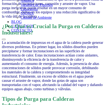
Analítica
formación de incrustaciones, corrosión y arrastre de vapor. Una
Variables de Procesos
purga ineficiente puede resultar en un mayor consumo de
Laboratorio
combustible, daños en los equipos y una reducción significativa de
SSOMA
la vida útil de la caldera.
Calidad de Ambiente
BLOG
¿Por Qué es Crucial la Purga en Calderas
CATÁLOGOS
CONTACTO
Industriales?
La acumulación de impurezas en el agua de la caldera puede generar
diversos problemas. En primer lugar, los sólidos disueltos pueden
precipitarse y formar incrustaciones en las superficies de
transferencia de calor. Estas incrustaciones actúan como aislantes,
disminuyendo la eficiencia de la transferencia de calor y
aumentando el consumo de energía. Además, la presencia de altas
concentraciones de sólidos puede provocar corrosión, debilitando
los materiales de la caldera y comprometiendo su integridad
estructural. Finalmente, un exceso de sólidos en el agua puede
causar el arrastre de vapor, donde las gotas de agua son
transportadas con el vapor, afectando la calidad del vapor y dañando
equipos aguas abajo, como turbinas y válvulas.
Tipos de Purga para Calderas