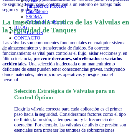
Analítica
de seguridad rigurosas, contribuyen a un entorno de trabajo más
Variables de Procesos
seguro y productivo
.
Laboratorio
SSOMA
La Importancia Crítica de las Válvulas en
Calidad de Ambiente
BLOG
la Seguridad de Tanques
CATÁLOGOS
CONTACTO
Las válvulas son componentes fundamentales en cualquier sistema
de almacenamiento y transferencia de fluidos. Su correcto
funcionamiento es vital para controlar el flujo, aislar secciones y, en
última instancia,
prevenir derrames, sobrellenados o vaciados
accidentales.
Una selección inadecuada o un mantenimiento
deficiente de estas pueden tener consecuencias graves, incluyendo
daños materiales, interrupciones operativas y riesgos para el
personal.
Selección Estratégica de Válvulas para un
Control Óptimo
Elegir la válvula correcta para cada aplicación es el primer
paso hacia la seguridad. Consideramos factores como el tipo
de fluido, la presión, la temperatura y la frecuencia de
operación. Por ejemplo, las válvulas de alivio de presión son
esenciales para proteger los tanques de sobrepresiones