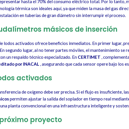
representar hasta el 70% del consumo eléctrico total. Por lo tanto, me
nología térmica son ideales aquí, ya que miden la masa del gas dir
nstalación en tuberías de gran diámetro sin interrumpir el proceso.
udalímetros másicos de inserción
 lodos activados ofrece beneficios inmediatos. En primer lugar, pres
. En segundo lugar, al no tener partes móviles, el mantenimiento se 
on un respaldo técnico especializado. En
CERTIMET
, complementa
reditado por INACAL
, asegurando que cada sensor opere bajo los es
lodos activados
nsferencia de oxígeno debe ser precisa. Si el flujo es insuficiente, l
icos
permiten ajustar la salida del soplador en tiempo real mediant
 una planta convencional en una infraestructura inteligente y sosteni
 próximo proyecto