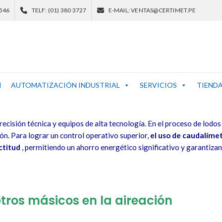
 546
TELF: (01) 380 3727
E-MAIL: VENTAS@CERTIMET.PE
N
AUTOMATIZACIÓN INDUSTRIAL
SERVICIOS
TIEND
ecisión técnica y equipos de alta tecnología. En el proceso de lodo
ión. Para lograr un control operativo superior,
el uso de caudalímet
ctitud
, permitiendo un ahorro energético significativo y garantiz
tros másicos en la aireación