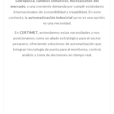
sobrepesca
,
cambios climáticos
,
fluctuaciones del
mercado
, y una creciente demanda por cumplir estándares
internacionales de sostenibilidad y trazabilidad. En este
contexto, la
automatización industrial
ya no es una opción:
es una necesidad.
En
CERTIMET
, entendemos estas necesidades y nos
posicionamos como un aliado estratégico para el sector
pesquero, ofreciendo soluciones de automatización que
integran tecnología de punta para el monitoreo, control,
análisis y toma de decisiones en tiempo real.
Desafíos del sector
pesquero
Sobrepesca y sostenibilidad del recurso marino.
Condiciones oceanográficas cambiantes producto del
cambio climático.
Exigencias regulatorias más estrictas y auditorías