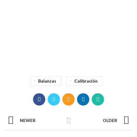
muchos años.
¿Necesitas calibrar tu instrumento?
Contáctanos
aquí
Contáctate con el área de
ventas
941 561 698
o al
941 101 546
Balanzas
Calibración
NEWER
OLDER