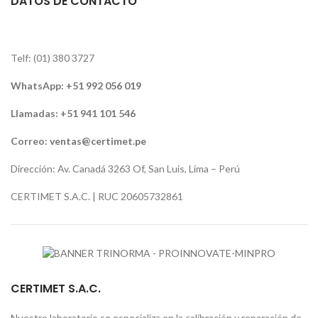
DATOS DE CONTACTO
Telf: (01) 380 3727
WhatsApp:
+51 992 056 019
Llamadas: +51 941 101 546
Correo:
ventas@certimet.pe
Dirección: Av. Canadá 3263 Of, San Luis, Lima – Perú
CERTIMET S.A.C. | RUC 20605732861
CERTIMET S.A.C.
Nuestro laboratorio se especializa en la calibración y reparación de