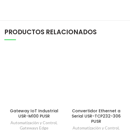
PRODUCTOS RELACIONADOS
Gateway IoT Industrial
Convertidor Ethernet a
USR-M100 PUSR
Serial USR-TCP232-306
PUSR
Automatización y Control
,
Gateways Edge
Automatización y Control
,