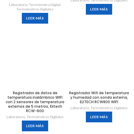
Laboratorio
,
Termómetros Digitales
Laboratorio
,
Termómetro Digital
,
Termómetros Digitales
LEER MÁS
LEER MÁS
Registrador de datos de
Registrador Wifi de temperatura
temperatura inalámbrico WIFI
y humedad con sonda externa,
con 2 sensores de temperatura
ELITECH RCW800 WIFI
externos de 5 metros, Elitech
Laboratorio
,
Termómetros Digitales
RCW-600
Laboratorio
,
Termómetros Digitales
LEER MÁS
LEER MÁS