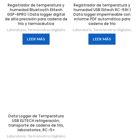
Registrador de temperatura y
Registrador de temperatura y
humedad Bluetooth Elitech
humedad USB Elitech RC-51H |
GSP-6PRO | Data logger digital
Data logger impermeable con
de alta precisión para cadena de
informe PDF automático para
frío y farmacéutica
cadena de frío
Laboratorio
,
Termómetros Digitales
Laboratorio
,
Termómetros Digitales
LEER MÁS
LEER MÁS
Data Logger de Temperatura
USB ELITECH refrigeración,
transporte de cadena de frío,
laboratorios, RC-5+
Laboratorio
,
Termómetros Digitales