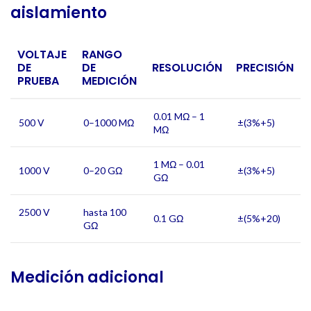
aislamiento
VOLTAJE
RANGO
DE
DE
RESOLUCIÓN
PRECISIÓN
PRUEBA
MEDICIÓN
0.01 MΩ – 1
500 V
0–1000 MΩ
±(3%+5)
MΩ
1 MΩ – 0.01
1000 V
0–20 GΩ
±(3%+5)
GΩ
2500 V
hasta 100
0.1 GΩ
±(5%+20)
GΩ
Medición adicional